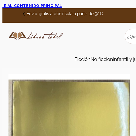
IR AL CONTENIDO PRINCIPAL
Envío gratis a península a partir de 50€
Ficción
No ficción
Infantil y j