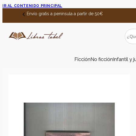
IR AL CONTENIDO PRINCIPAL
Envío gratis a península a partir de 50€
Ficción
No ficción
Infantil y j