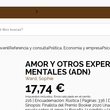
uvenil
Referencia y consulta
Política, Economía y empresa
Psic
AMOR Y OTROS EXPE
MENTALES (ADN)
Ward, Sophie
17,74 €
Impuestos incluidos. Envío calculado en el carrito.
216 | Encuadernación: Rústica | Páginas: 336 | 
Sinopsis: Finalista del Premio Booker 2020 Un
novela sobre el amor, la filosofía, la pérdida y 