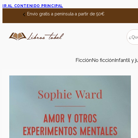
IR AL CONTENIDO PRINCIPAL
Envío gratis a península a partir de 50€
Ficción
No ficción
Infantil y j