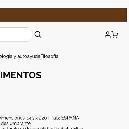
ología y autoayuda
Filosofía
RIMENTOS
Dimensiones: 145 x 220 | País: ESPAÑA |
a deslumbrante
la naturaleza de la realidadRachel y Eliza