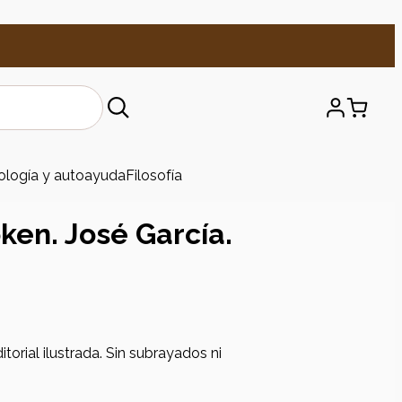
ología y autoayuda
Filosofía
ken. José García.
torial ilustrada. Sin subrayados ni