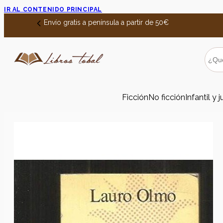
IR AL CONTENIDO PRINCIPAL
Envío gratis a península a partir de 50€
Ficción
No ficción
Infantil y j