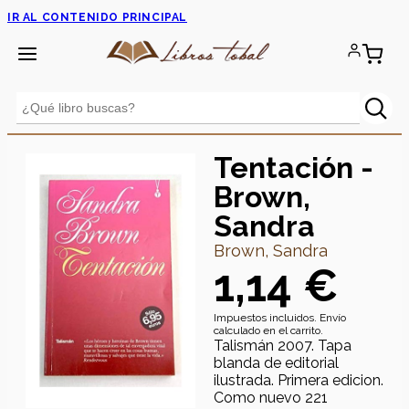
IR AL CONTENIDO PRINCIPAL
Tentación -
Brown,
Sandra
Brown, Sandra
1,14 €
Impuestos incluidos. Envío
calculado en el carrito.
Talismán 2007. Tapa
blanda de editorial
ilustrada. Primera edicion.
Como nuevo 221