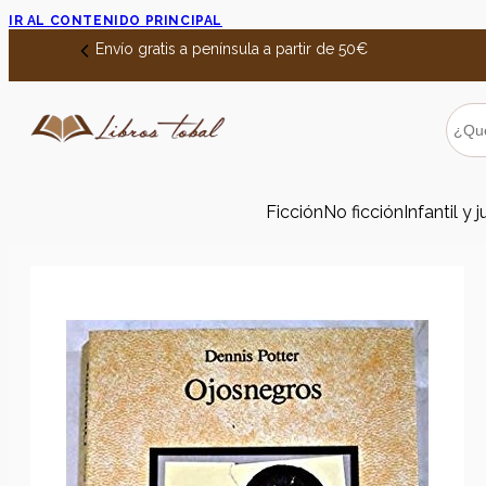
IR AL CONTENIDO PRINCIPAL
Envío gratis a península a partir de 50€
Ficción
No ficción
Infantil y j