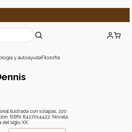
ología y autoayuda
Filosofía
Dennis
torial ilustrada con solapas. 220
ción. ISBN: 8427014422. Novela.
 del siglo XX.