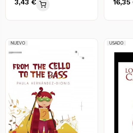
3,43 €
16,35
NUEVO
USADO