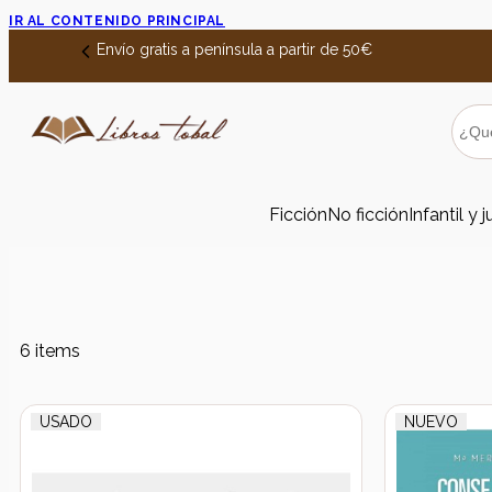
IR AL CONTENIDO PRINCIPAL
Envío gratis a península a partir de 50€
Ficción
No ficción
Infantil y j
6 items
USADO
NUEVO