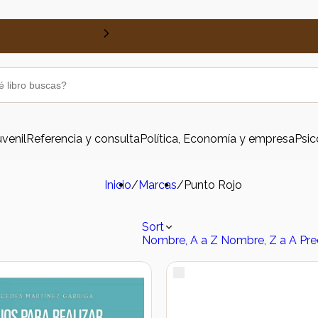
uvenil
Referencia y consulta
Política, Economía y empresa
Psic
Inicio
/
Marcas
/
Punto Rojo
Sort
Nombre, A a Z
Nombre, Z a A
Pre