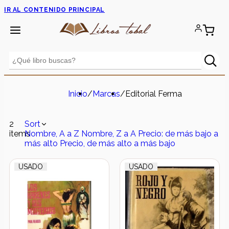
IR AL CONTENIDO PRINCIPAL
Inicio
/
Marcas
/
Editorial Ferma
2
Sort
items
Nombre, A a Z
Nombre, Z a A
Precio: de más bajo a
más alto
Precio, de más alto a más bajo
USADO
USADO