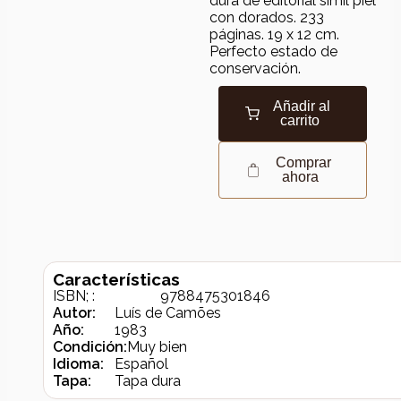
dura de editorial simil piel
con dorados. 233
páginas. 19 x 12 cm.
Perfecto estado de
conservación.
Añadir al
carrito
Comprar
ahora
Características
ISBN; :
9788475301846
Autor:
Luís de Camões
Año:
1983
Condición:
Muy bien
Idioma:
Español
Tapa:
Tapa dura